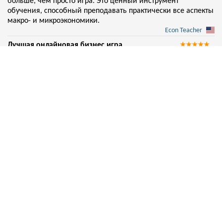
больше, чем просто игра. Это ценный инструмент
обучения, способный преподавать практически все аспекты
макро- и микроэкономики.
Econ Teacher
Лучшая онлайновая бизнес игра
Лучшая онлайновая многопользовательская бизнес-
симуляция на рынке. Я еще не видел ни одной игры такого
масштаба. Я настоятельно рекомендую вам попробовать.
Поначалу она может показаться трудной или сложной. Но
как только вы освоите ее, она станет очень приятной.
Gen
Самый реалистичный симулятор бизнеса...
Самая реалистичная и самая детальная игра - симулятор
бизнеса. Лучшего соперника на рынке не существует! Я
играю в нее уже около 3 лет.
Albrecht.liebkn
Лучшая бесплатная игра в жанре бизнес-симулятора
Лучшая бизнес-симуляция. Эта игра
действительно помогает мне понять мир бизнеса, а также
получить практический опыт на основе моих теоретических