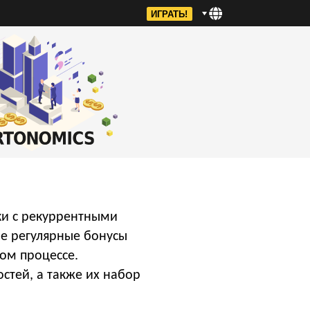
ИГРАТЬ!
ки с рекуррентными
е регулярные бонусы
ом процессе.
стей, а также их набор