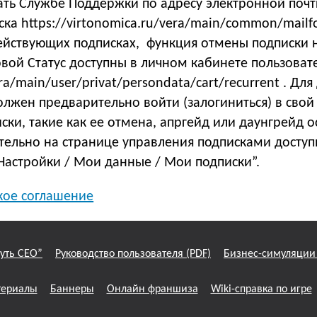
ать Службе Поддержки по адресу электронной почт
ска https://virtonomica.ru/vera/main/common/mail
йствующих подписках, функция отмены подписки н
вой Статус доступны в личном кабинете пользоват
era/main/user/privat/persondata/cart/recurrent . Дл
олжен предварительно войти (залогиниться) в свой
ски, такие как ее отмена, апргейд или даунгрейд о
тельно на странице управления подписками досту
Настройки / Мои данные / Мои подписки”.
кое соглашение
уть СЕО”
Руководство пользователя (PDF)
Бизнес-симуляции 
териалы
Баннеры
Онлайн франшиза
Wiki-справка по игре