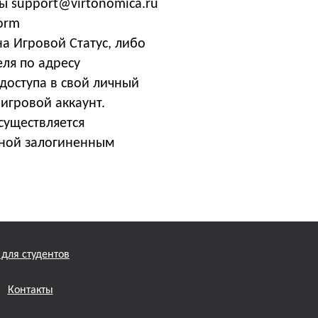
ы support@virtonomica.ru
form
а Игровой Статус, либо
еля по адресу
я доступа в свой личный
 игровой аккаунт.
существляется
пной залогиненным
для студентов
Контакты