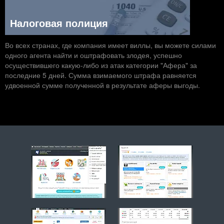
Налоговая полиция
Во всех странах, где компания имеет виллы, вы можете силами
одного агента найти и оштрафовать злодея, успешно
осуществившего какую-либо из атак категории "Афера" за
последние 5 дней. Сумма взимаемого штрафа равняется
удвоенной сумме полученной в результате аферы выгоды.