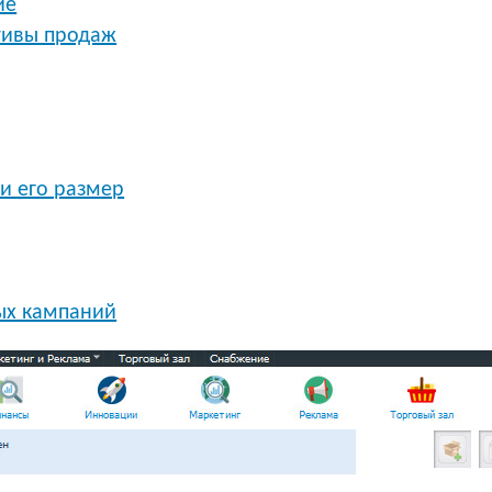
ие
тивы продаж
и его размер
ых кампаний