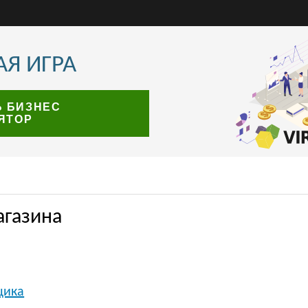
Я ИГРА
Ь БИЗНЕС
ЯТОР
агазина
щика