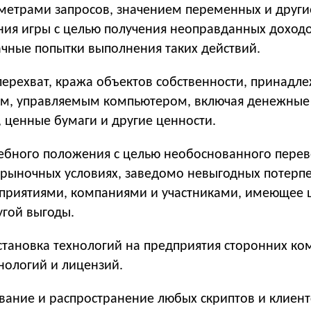
аметрами запросов, значением переменных и друг
ия игры с целью получения неоправданных доходо
ачные попытки выполнения таких действий.
 перехват, кража объектов собственности, принадл
ам, управляемым компьютером, включая денежные 
 ценные бумаги и другие ценности.
жебного положения с целью необоснованного перево
ерыночных условиях, заведомо невыгодных потерпе
риятиями, компаниями и участниками, имеющее 
угой выгоды.
установка технологий на предприятия сторонних ко
нологий и лицензий.
ование и распространение любых скриптов и клиен