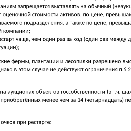
паниям запрещается выставлять на обычный (неаук
т оценочной стоимости активов, по цене, превыш
аваемого подразделения, а также по цене, превы
й компании;
естарт чаще, чем один раз за ход (один раз между
туации);
ские фермы, плантации и лесопилки разрешено выс
ако в этом случае не действуют ограничения п.6.
на аукционах объектов госсобственности (в т.ч. ша
 приобретённых менее чем за 14 (четырнадцать) п
очков при рестарте
: