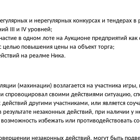
регулярных и нерегулярных конкурсах и тендерах в 
й III и IV уровней;
астие в одном лоте на Аукционе предприятий как
 с целью повышения цены на объект торга;
йствий на реалме Ника.
уляции (махинации) возлагается на участника игры
ли спровоцировал своими действиями ситуацию, с
действий другими участниками, или является соуч
результате незаконных действий, при наличии у н
ла возможность избежать или противодействовать 
совершении незаконных действий, могут быть подв