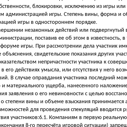
бственности, блокировки, исключению из игры ил
м администрацией игры. Степень вины, форма и о
ацией игры в одностороннем порядке.
вершении незаконных действий или подвергнутый 
нистрации, поставив ее об этом в известность, в
 форуме игры. При рассмотрении дела участник име
объяснения, свидетельские показания других участ
казательством непричастности участника к совер
я в его действиях умысла, или отсутствия у него в
вий. В случае оправдания участника последний мо
и материального ущерба, нанесенного наложение
ия заявления о его невиновности с целью восстан
о степени вины и объеме взыскания принимается 
зможностей для проведения спекуляций вводится р
вия участников:6.1. Компаниям в первую реальную
окончания 8-го пересчёта игровой ситуации) запре