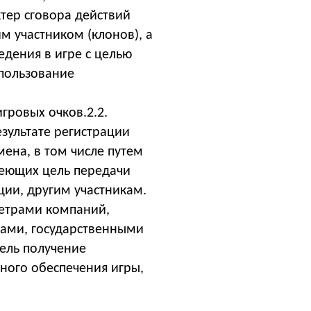
тер сговора действий
м участником (клонов), а
дения в игре с целью
спользование
игровых очков.
2.2.
зультате регистрации
ена, в том числе путем
меющих цель передачи
ции, другим участникам.
етрами компаний,
цами, государственными
ель получение
ного обеспечения игры,