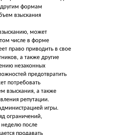
и другим формам
бъем взыскания
взысканию, может
 том числе в форме
ет право приводить в свое
ников, а также другие
шению незаконных
озможностей предотвратить
жет потребовать
м взыскания, а также
овления репутации.
администрацией игры.
яд ограничений,
 неделю после
щается продавать