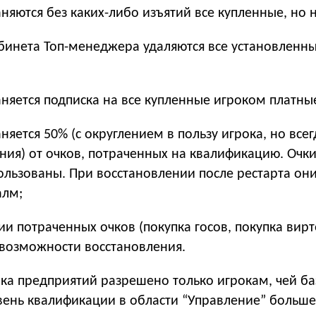
раняются без каких-либо изъятий все купленные, но 
кабинета Топ-менеджера удаляются все установленн
раняется подписка на все купленные игроком платные
аняется 50% (с округлением в пользу игрока, но все
ния) от очков, потраченных на квалификацию. Очки
ользованы. При восстановлении после рестарта они
алм;
рии потраченных очков (покупка госов, покупка вирт
 возможности восстановления.
ынка предприятий разрешено только игрокам, чей ба
вень квалификации в области “Управление” больше