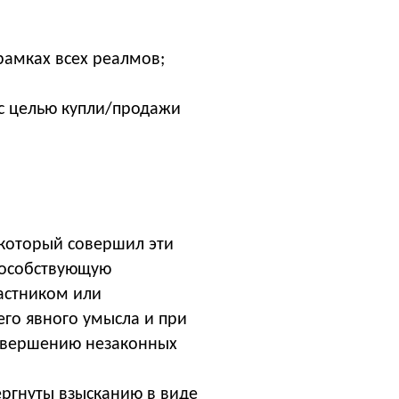
рамках всех реалмов;
 с целью купли/продажи
, который совершил эти
пособствующую
астником или
его явного умысла и при
совершению незаконных
ергнуты взысканию в виде