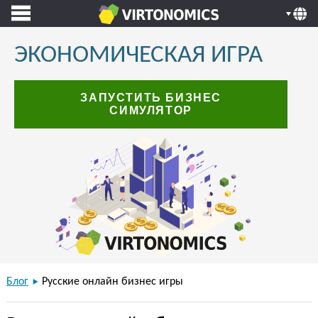
ЭКОНОМИЧЕСКАЯ ИГРА
ЗАПУСТИТЬ БИЗНЕС
СИМУЛЯТОР
Блог
Русские онлайн бизнес игры