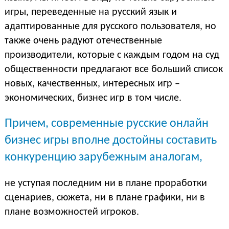
игры, переведенные на русский язык и
адаптированные для русского пользователя, но
также очень радуют отечественные
производители, которые с каждым годом на суд
общественности предлагают все больший список
новых, качественных, интересных игр –
экономических, бизнес игр в том числе.
Причем, современные русские онлайн
бизнес игры вполне достойны составить
конкуренцию зарубежным аналогам,
не уступая последним ни в плане проработки
сценариев, сюжета, ни в плане графики, ни в
плане возможностей игроков.