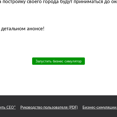
а постройку своего города будут приниматься до о
 детальном анонсе!
Запустить бизнес симулятор
!
уть СЕО”
Руководство пользователя (PDF)
Бизнес-симуляции 