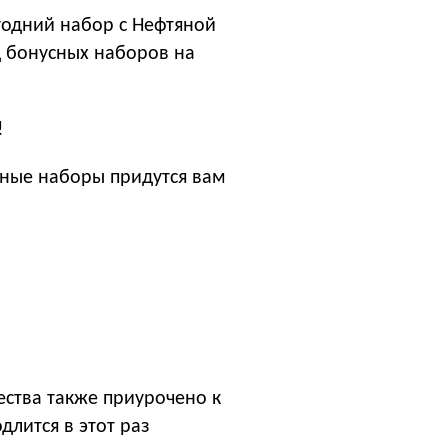
годний набор с Нефтяной
д бонусных наборов на
!
нные наборы придутся вам
ества также приурочено к
длится в этот раз