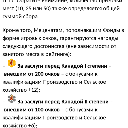
П.п.с. Обратите внимание, количество призовых
мест (10, 25 или 50) также определяется общей
суммой сбора.
Кроме того, Меценатам, пополняющим Фонды в
форме игровых очков, гарантируются награды
следующего достоинства (вне зависимости от
занятого места в рейтинге):
–
За заслуги перед Канадой I степени
–
внесшим от 200 очков
– с бонусами к
квалификациям
Производство и Сельское
хозяйство +12
);
–
За заслуги перед Канадой II степени
–
внесшим от 100 очков
– с бонусами к
квалификациям
Производство и Сельское
хозяйство +6
);